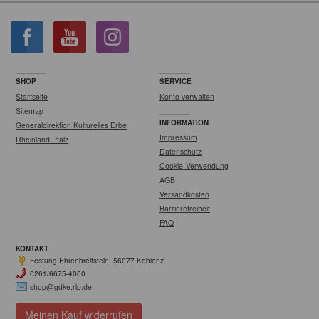
SHOP
SERVICE
Startseite
Konto verwalten
Sitemap
INFORMATION
Generaldirektion Kulturelles Erbe
Impressum
Rheinland Pfalz
Datenschutz
Cookie-Verwendung
AGB
Versandkosten
Barrierefreiheit
FAQ
KONTAKT
Festung Ehrenbreitstein, 56077 Koblenz
0261/6675-4000
shop@gdke.rlp.de
Meinen Kauf widerrufen