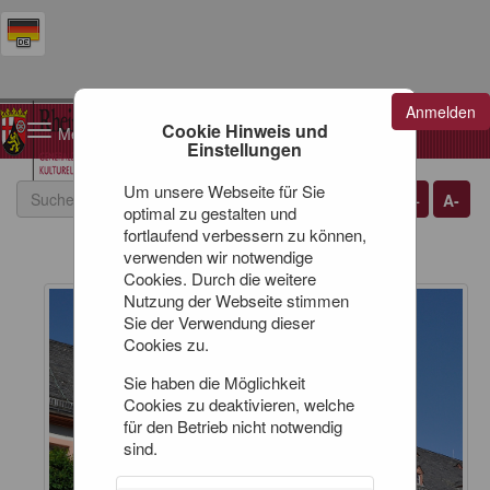
Anmelden
Warenkorb
Cookie Hinweis und
Toggle
0
Artikel
0,00 €
Einstellungen
navigation
Um unsere Webseite für Sie
A+
A-
optimal zu gestalten und
fortlaufend verbessern zu können,
verwenden wir notwendige
Cookies. Durch die weitere
Nutzung der Webseite stimmen
Sie der Verwendung dieser
Cookies zu.
Sie haben die Möglichkeit
Cookies zu deaktivieren, welche
für den Betrieb nicht notwendig
sind.