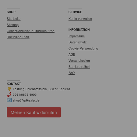
SHOP
SERVICE
Startseite
Konto verwalten
Sitemap
INFORMATION
Generaldirektion Kulturelles Erbe
Impressum
Rheinland Pfalz
Datenschutz
Cookie-Verwendung
AGB
Versandkosten
Barrierefreiheit
FAQ
KONTAKT
Festung Ehrenbreitstein, 56077 Koblenz
0261/6675-4000
shop@gdke.rlp.de
Meinen Kauf widerrufen