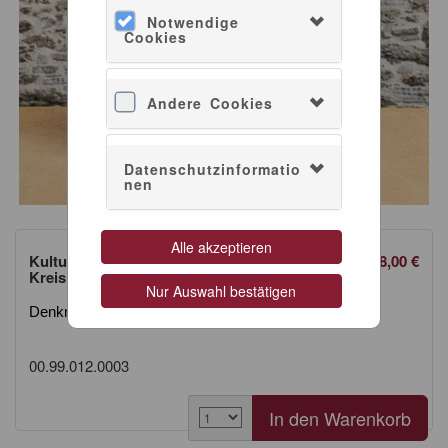
Notwendige
Cookies
Andere Cookies
Datenschutzinformatio
nen
Alle akzeptieren
Kulturdenkmäler in Rheinland-Pfalz Band 20.3
48,00 €
Kreis Alzey-Worms
Nur Auswahl bestätigen
Denkmaltopographie Bundesrepublik Deutschland
00.99.012.0003