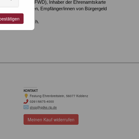
ehrdienstleistende (FWD), Inhaber der Ehrenamtskarte
ehinderte Menschen, Empfänger/innen von Bürgergeld
bestätigen
 Kasse erforderlich.
KONTAKT
Festung Ehrenbreitstein, 56077 Koblenz
0261/6675-4000
shop@gdke.rlp.de
Meinen Kauf widerrufen