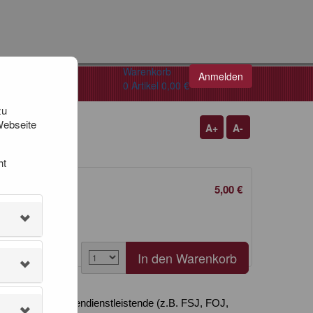
Warenkorb
Anmelden
0
Artikel
0,00 €
zu
Webseite
A+
A-
ht
5,00 €
nd- und Freiwilligendienstleistende (z.B. FSJ, FOJ,