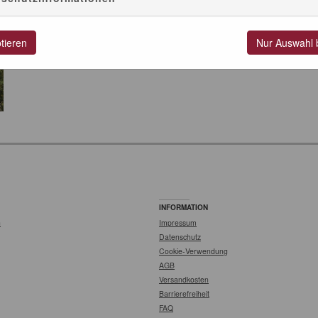
FJD), Inhaber der Jugendleiter-Card (Juleica), Freiwilligen W
Rheinland-Pfalz, Studierende bis 27 Jahre, Rentner, Schwerb
und anderen Grundsicherungen.
ptieren
Nur Auswahl 
Bei ermäßigten Tickets ist die Vorlage einer Legitimation an der
INFORMATION
n
Impressum
Datenschutz
Cookie-Verwendung
AGB
Versandkosten
Barrierefreiheit
FAQ