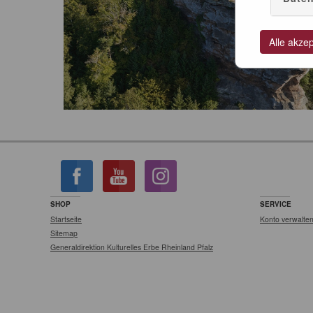
Alle akze
SHOP
SERVICE
Startseite
Konto verwalte
Sitemap
Generaldirektion Kulturelles Erbe Rheinland Pfalz