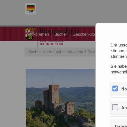
Willkommen
Bücher
Geschenktipps
Tickets
Um unser
können, 
stimmen 
Sie habe
notwendi
No
An
Daten