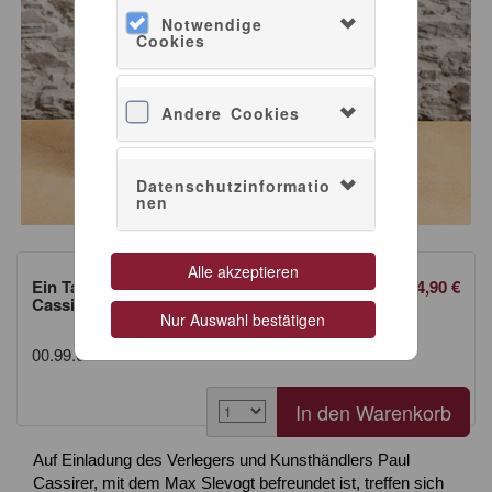
Notwendige
Cookies
Andere Cookies
Datenschutzinformatio
nen
Alle akzeptieren
Ein Tag am Meer - Slevogt, Liebermann &
14,90 €
Cassierer
Nur Auswahl bestätigen
00.99.005.0477
Auf Einladung des Verlegers und Kunsthändlers Paul
Cassirer, mit dem Max Slevogt befreundet ist, treffen sich