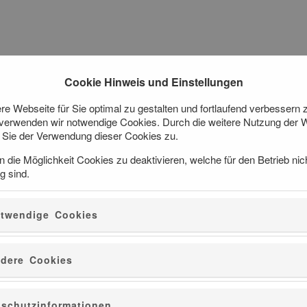
Cookie Hinweis und Einstellungen
e Webseite für Sie optimal zu gestalten und fortlaufend verbessern 
verwenden wir notwendige Cookies. Durch die weitere Nutzung der 
Sie der Verwendung dieser Cookies zu.
n die Möglichkeit Cookies zu deaktivieren, welche für den Betrieb nic
g sind.
Pfalzgrafenstein Bildheft - 7%
GDKE Bildheft
twendige Cookies
00.99.005.0457
dere Cookies
schutzinformationen
Auf einer kleinen Felseninsel, inmitten des Rheins, liegt die Burg