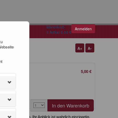
Warenkorb
Anmelden
0
Artikel
0,00 €
zu
Webseite
A+
A-
ht
5,00 €
 Pfalzgrafenstein. Ihr Anblick ist wahrlich einzigartig.