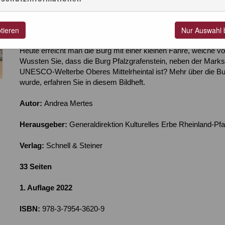
Wie ein Schiff trotzt sie dem Wasser…
Bereits 1327 wurde an dieser Stelle der erste Zollturm im Auft
ptieren
Nur Auswahl 
entsteht im Rhein eine Zollstation, an der niemand vorbeikommt
entrichten. Die Pfalzgrafenstein wurde somit zur lukrativen Ei
Heute erreicht man die Burg mit einer kleinen Fähre, welche vo
Wussten Sie, dass die Burg Pfalzgrafenstein, neben der Marksbu
UNESCO-Welterbe Oberes Mittelrheintal ist? Mehr über die Bur
wurde, erfahren Sie in diesem Bildheft.
Autor:
Andrea Mertes
Herausgeber:
Generaldirektion Kulturelles Erbe Rheinland-Pfa
Verlag:
Schnell & Steiner
33 Seiten
1. Auflage 2022
ISBN:
978-3-7954-3620-9