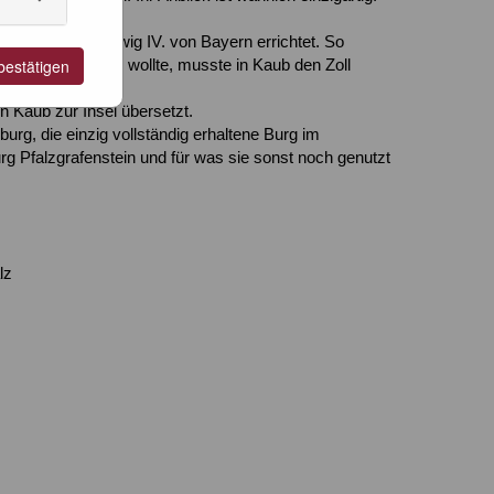
rag von König Ludwig IV. von Bayern errichtet. So
bestätigen
. Wer hier vorbei wollte, musste in Kaub den Zoll
nnahmequelle.
n Kaub zur Insel übersetzt.
rg, die einzig vollständig erhaltene Burg im
g Pfalzgrafenstein und für was sie sonst noch genutzt
lz