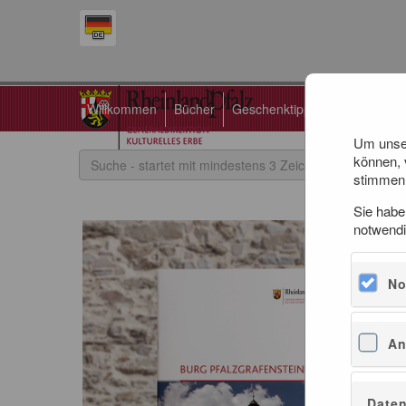
Willkommen
Bücher
Geschenktipps
Tickets
Um unser
können, 
stimmen 
Sie habe
notwendi
No
An
Daten