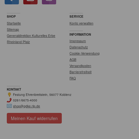
SHOP
SERVICE
Startseite
Konto verwalten
Sitemap
INFORMATION
Generaldirektion Kulturelles Erbe
Impressum
Rheinland Pfalz
Datenschutz
Cookie-Verwendung
AGB
Versandkosten
Barrierefreiheit
FAQ
KONTAKT
Festung Ehrenbreitstein, 56077 Koblenz
0261/6675-4000
shop@gdke.rlp.de
Meinen Kauf widerrufen