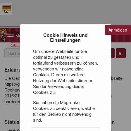
Anmelden
Warenkorb
Cookie Hinweis und
Toggle
0
Artikel
0,00 €
Einstellungen
navigation
Um unsere Webseite für Sie
A+
A-
optimal zu gestalten und
fortlaufend verbessern zu können,
verwenden wir notwendige
Erklärung zur Barrierefreiheit
Cookies. Durch die weitere
Die Generaldirektion Kulturelles Erbe ist bemüht, die Webseite
Nutzung der Webseite stimmen
https://gdke.ticketfritz.de im Einklang mit den nationalen
Sie der Verwendung dieser
Rechtsvorschriften zur Umsetzung der Richtlinie (EU)
Cookies zu.
2016/2102 des Europäischen Parlaments und des Rates
barrierefrei zugänglich zu machen.
Sie haben die Möglichkeit
Cookies zu deaktivieren, welche
für den Betrieb nicht notwendig
sind.
Status der Vereinbarkeit mit den Anforderungen
Diese Webseite ist wegen der nachstehend aufgeführten