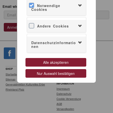
Notwendige
Email wiederholen
Cookies
Andere Cookies
Datenschutzinformatio
nen
Alle akzeptieren
SHOP
SERVICE
Nur Auswahl bestätigen
Startseite
Konto verwalten
Sitemap
INFORMATION
Generaldirektion Kulturelles Erbe
Impressum
Rheinland Pfalz
Datenschutz
Cookie-Verwendung
AGB
Versandkosten