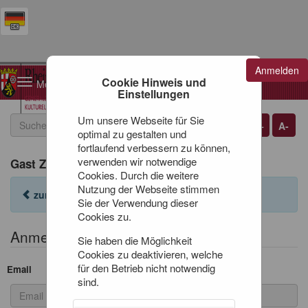
Anmelden
Warenkorb
Cookie Hinweis und
Toggle
0
Artikel
0,00 €
Einstellungen
navigation
Um unsere Webseite für Sie
A+
A-
optimal zu gestalten und
fortlaufend verbessern zu können,
verwenden wir notwendige
Gast Zugang
Cookies. Durch die weitere
Nutzung der Webseite stimmen
zurück zur Anmeldung
Sie der Verwendung dieser
Cookies zu.
Anmeldeformular
Sie haben die Möglichkeit
Cookies zu deaktivieren, welche
für den Betrieb nicht notwendig
Email
sind.