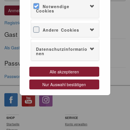
Notwendige
Cookies
Registrieren, wenn Sie kein Konto besitzen
Andere Cookies
Gast Login
Als Gast anmelden
Datenschutzinformatio
nen
Passwort vergessen?
Alle akzeptieren
Passwort anfordern
Nur Auswahl bestätigen
SHOP
SERVICE
Startseite
Konto verwalten
Sitemap