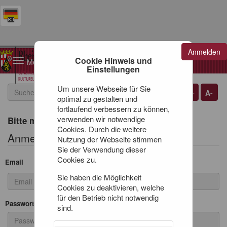
Anmelden
Warenkorb
Cookie Hinweis und
Toggle
0
Artikel
0,00 €
Einstellungen
navigation
Um unsere Webseite für Sie
A+
A-
optimal zu gestalten und
fortlaufend verbessern zu können,
verwenden wir notwendige
Bitte melden Sie sich an
Cookies. Durch die weitere
Anmeldeformular
Nutzung der Webseite stimmen
Sie der Verwendung dieser
Cookies zu.
Email
Sie haben die Möglichkeit
Cookies zu deaktivieren, welche
für den Betrieb nicht notwendig
Passwort
sind.